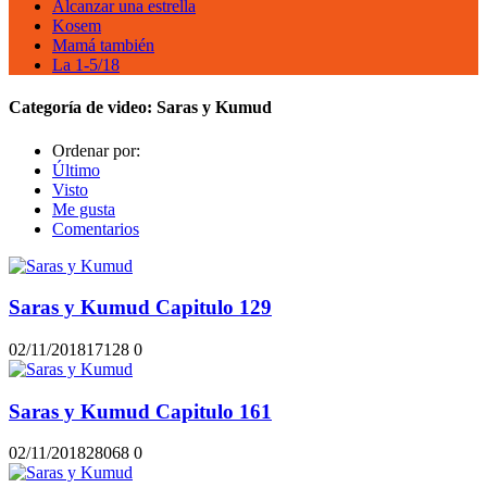
Alcanzar una estrella
Kosem
Mamá también
La 1-5/18
Categoría de video:
Saras y Kumud
Ordenar por:
Último
Visto
Me gusta
Comentarios
Saras y Kumud Capitulo 129
02/11/2018
1712
8
0
Saras y Kumud Capitulo 161
02/11/2018
2806
8
0