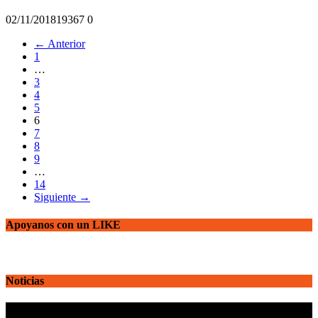
02/11/2018
1936
7
0
← Anterior
1
…
3
4
5
6
7
8
9
…
14
Siguiente →
Apoyanos con un LIKE
Noticias
Reproductor