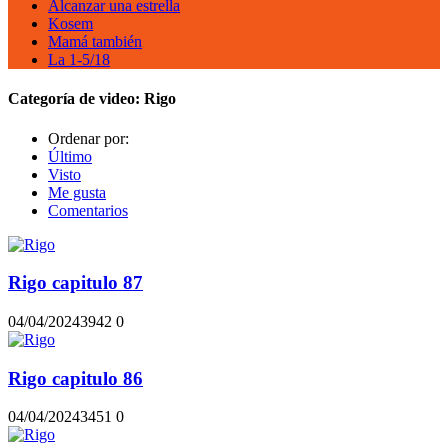
Alcanzar una estrella
Kosem
Mamá también
La 1-5/18
Categoría de video:
Rigo
Ordenar por:
Último
Visto
Me gusta
Comentarios
Rigo capitulo 87
04/04/2024
394
2
0
Rigo capitulo 86
04/04/2024
345
1
0