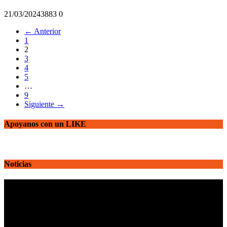
21/03/2024
388
3
0
← Anterior
1
2
3
4
5
…
9
Siguiente →
Apoyanos con un LIKE
Noticias
Reproductor
de
vídeo