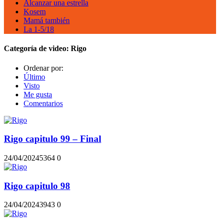
Alcanzar una estrella
Kosem
Mamá también
La 1-5/18
Categoría de video:
Rigo
Ordenar por:
Último
Visto
Me gusta
Comentarios
Rigo capitulo 99 – Final
24/04/2024
536
4
0
Rigo capitulo 98
24/04/2024
394
3
0