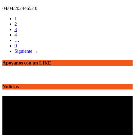
04/04/2024
465
2
0
1
2
3
4
…
9
Siguiente →
Apoyanos con un LIKE
Noticias
Reproductor
de
vídeo