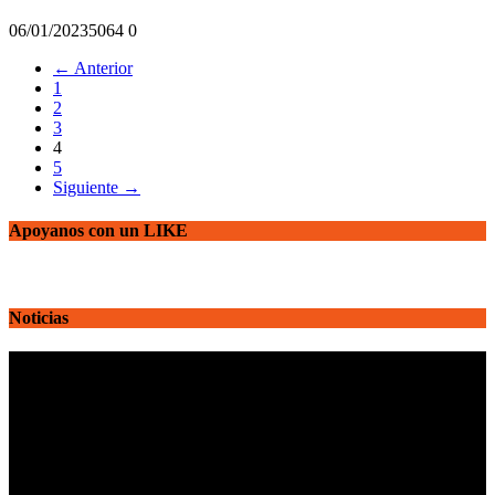
06/01/2023
506
4
0
← Anterior
1
2
3
4
5
Siguiente →
Apoyanos con un LIKE
Noticias
Reproductor
de
vídeo