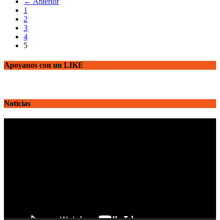
← Anterior
1
2
3
4
5
Apoyanos con un LIKE
Noticias
Reproductor
de
vídeo