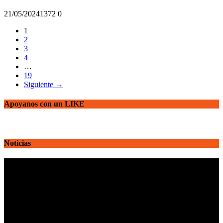
21/05/2024
137
2
0
1
2
3
4
…
19
Siguiente →
Apoyanos con un LIKE
Noticias
Reproductor
de
vídeo