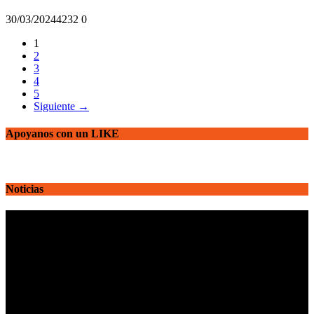
30/03/2024
423
2
0
1
2
3
4
5
Siguiente →
Apoyanos con un LIKE
Noticias
Reproductor
de
vídeo