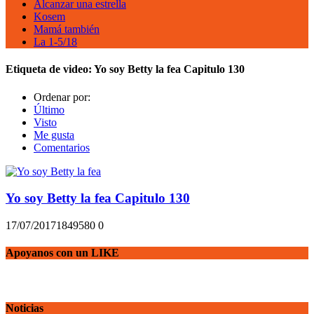
Alcanzar una estrella
Kosem
Mamá también
La 1-5/18
Etiqueta de video:
Yo soy Betty la fea Capitulo 130
Ordenar por:
Último
Visto
Me gusta
Comentarios
Yo soy Betty la fea Capitulo 130
17/07/2017
18495
80
0
Apoyanos con un LIKE
Noticias