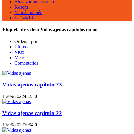
Alcanzar una estrella
Kosem
Mamá también
La 1-5/18
Etiqueta de video:
Vidas ajenas capitulos online
Ordenar por:
Último
Visto
Me gusta
Comentarios
Vidas ajenas capitulo 23
15/09/2022
482
3
0
Vidas ajenas capitulo 22
15/09/2022
509
4
0