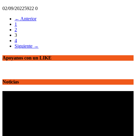
02/09/2022
592
2
0
← Anterior
1
2
3
4
Siguiente →
Apoyanos con un LIKE
Noticias
Reproductor
de
vídeo