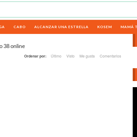
GA
CABO
ALCANZAR UNA ESTRELLA
KOSEM
MAMÁ 
o 38 online
Ordenar por:
Último
Visto
Me gusta
Comentarios
Re
d
ví