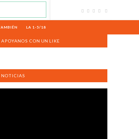
TAMBIÉN
LA 1-5/18
APOYANOS CON UN LIKE
NOTICIAS
productor
e
deo