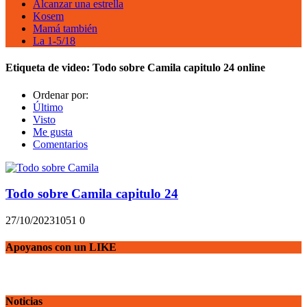
Alcanzar una estrella
Kosem
Mamá también
La 1-5/18
Etiqueta de video:
Todo sobre Camila capitulo 24 online
Ordenar por:
Último
Visto
Me gusta
Comentarios
Todo sobre Camila capitulo 24
27/10/2023
105
1
0
Apoyanos con un LIKE
Noticias