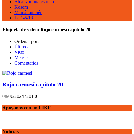
Alcanzar una estrella
Kosem
Mamá también
La 1-5/18
Etiqueta de video:
Rojo carmesí capitulo 20
Ordenar por:
Último
Visto
Me gusta
Comentarios
Rojo carmesí capitulo 20
08/06/2024
720
1
0
Apoyanos con un LIKE
Noticias