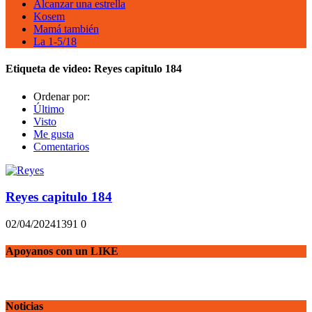
Alcanzar una estrella
Kosem
Mamá también
La 1-5/18
Etiqueta de video:
Reyes capitulo 184
Ordenar por:
Último
Visto
Me gusta
Comentarios
Reyes capitulo 184
02/04/2024
139
1
0
Apoyanos con un LIKE
Noticias