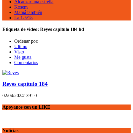
Alcanzar una estrella
Kosem
Mamá también
La 1-5/18
Etiqueta de video:
Reyes capitulo 184 hd
Ordenar por:
Último
Visto
Me gusta
Comentarios
Reyes capitulo 184
02/04/2024
139
1
0
Apoyanos con un LIKE
Noticias