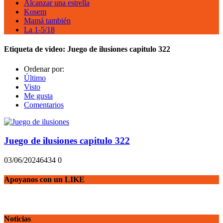
Alcanzar una estrella
Kosem
Mamá también
La 1-5/18
Etiqueta de video:
Juego de ilusiones capitulo 322
Ordenar por:
Último
Visto
Me gusta
Comentarios
Juego de ilusiones capitulo 322
03/06/2024
643
4
0
Apoyanos con un LIKE
Noticias