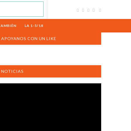
TAMBIÉN
LA 1-5/18
APOYANOS CON UN LIKE
NOTICIAS
productor
e
deo