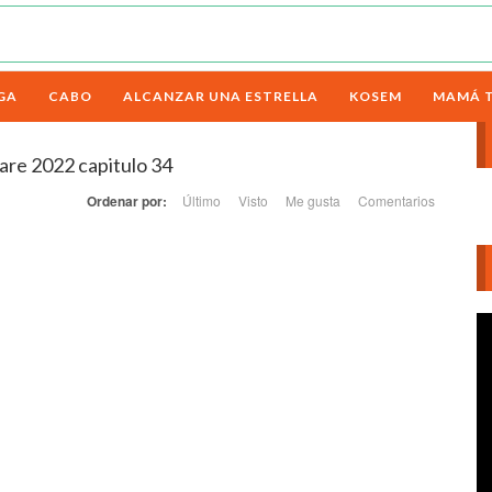
GA
CABO
ALCANZAR UNA ESTRELLA
KOSEM
MAMÁ 
pare 2022 capitulo 34
Ordenar por:
Último
Visto
Me gusta
Comentarios
Re
d
ví