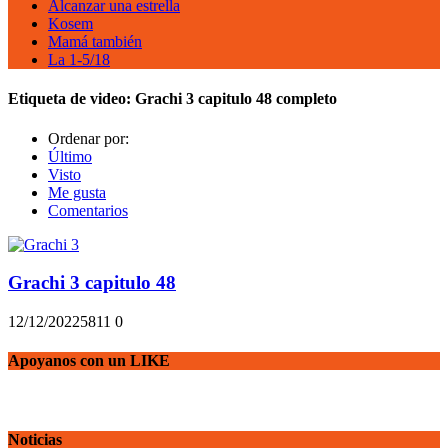
Alcanzar una estrella
Kosem
Mamá también
La 1-5/18
Etiqueta de video:
Grachi 3 capitulo 48 completo
Ordenar por:
Último
Visto
Me gusta
Comentarios
Grachi 3 capitulo 48
12/12/2022
581
1
0
Apoyanos con un LIKE
Noticias