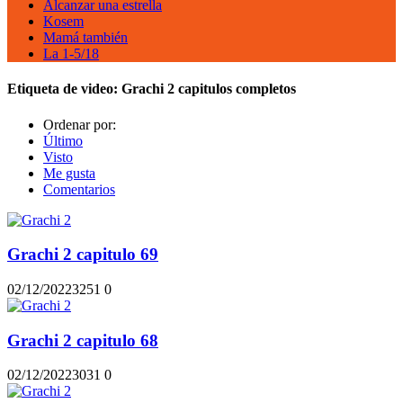
Alcanzar una estrella
Kosem
Mamá también
La 1-5/18
Etiqueta de video:
Grachi 2 capitulos completos
Ordenar por:
Último
Visto
Me gusta
Comentarios
Grachi 2 capitulo 69
02/12/2022
325
1
0
Grachi 2 capitulo 68
02/12/2022
303
1
0