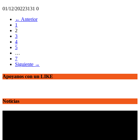
01/12/2022
313
1
0
← Anterior
1
2
3
4
5
…
7
Siguiente →
Apoyanos con un LIKE
Noticias
Reproductor
de
vídeo