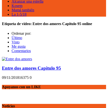
Alcanzar una estrella
Kosem
Mamá también
La 1-5/18
Etiqueta de video:
Entre dos amores Capitulo 95 online
Ordenar por:
Último
Visto
Me gusta
Comentarios
Entre dos amores Capitulo 95
09/11/2018
1637
5
0
Apoyanos con un LIKE
Noticias