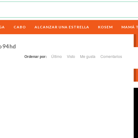
GA
CABO
ALCANZAR UNA ESTRELLA
KOSEM
MAMÁ 
o 94 hd
Ordenar por:
Último
Visto
Me gusta
Comentarios
Re
d
ví