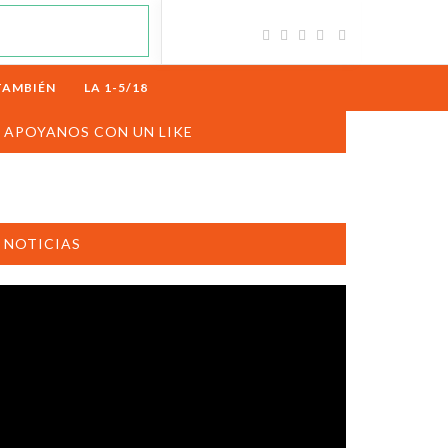
TAMBIÉN
LA 1-5/18
APOYANOS CON UN LIKE
NOTICIAS
productor
e
deo