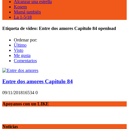
Alcanzar una estrella
Kosem
Mamá también
La 1-5/18
Etiqueta de video:
Entre dos amores Capitulo 84 openload
Ordenar por:
Último
Visto
Me gusta
Comentarios
Entre dos amores Capitulo 84
09/11/2018
1653
4
0
Apoyanos con un LIKE
Noticias