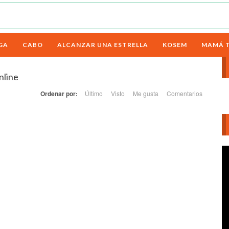
GA
CABO
ALCANZAR UNA ESTRELLA
KOSEM
MAMÁ 
nline
Ordenar por:
Último
Visto
Me gusta
Comentarios
Re
d
ví