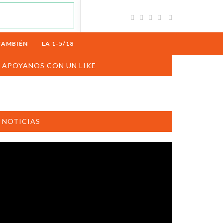
TAMBIÉN
LA 1-5/18
APOYANOS CON UN LIKE
NOTICIAS
productor
e
deo