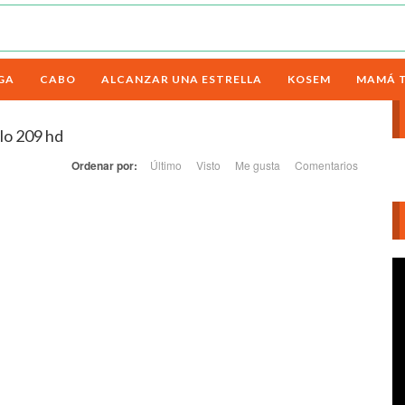
GA
CABO
ALCANZAR UNA ESTRELLA
KOSEM
MAMÁ 
lo 209 hd
Ordenar por:
Último
Visto
Me gusta
Comentarios
Re
d
ví