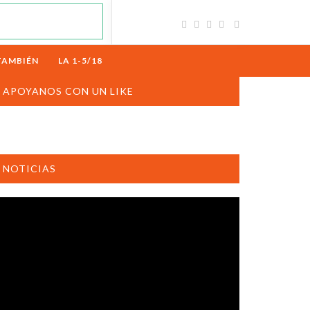
TAMBIÉN
LA 1-5/18
APOYANOS CON UN LIKE
NOTICIAS
productor
e
deo