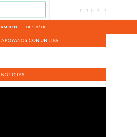
TAMBIÉN
LA 1-5/18
APOYANOS CON UN LIKE
NOTICIAS
productor
e
deo