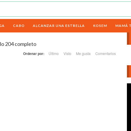
GA
CABO
ALCANZAR UNA ESTRELLA
KOSEM
MAMÁ 
ulo 204 completo
Ordenar por:
Último
Visto
Me gusta
Comentarios
Re
d
ví