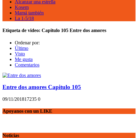
Alcanzar una estrella
Kosem
Mamá también
La 1-5/18
Etiqueta de video:
Capitulo 105 Entre dos amores
Ordenar por:
Último
Visto
Me gusta
Comentarios
Entre dos amores Capitulo 105
09/11/2018
1723
5
0
Apoyanos con un LIKE
Noticias