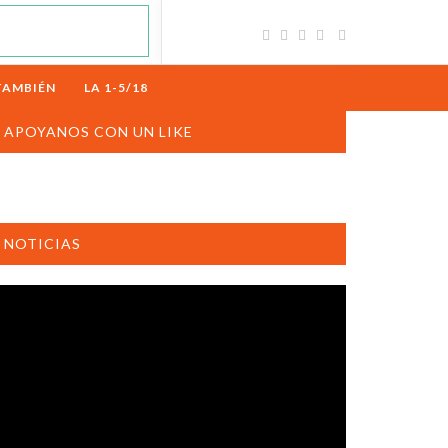
TAMBIÉN
LA 1-5/18
APOYANOS CON UN LIKE
NOTICIAS
productor
e
deo