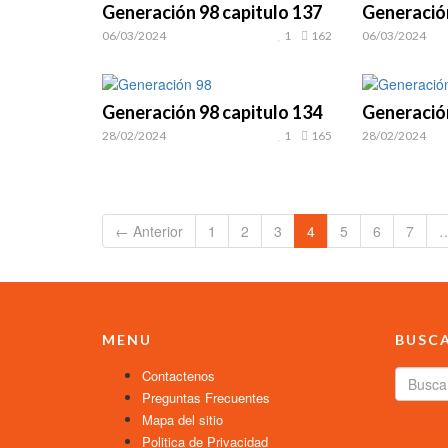
Generación 98 capitulo 137
Generación
06/03/2024
1
162
06/03/2024
Generación 98 capitulo 134
Generación
28/02/2024
1
165
28/02/2024
← Anterior
1
2
3
4
5
6
7
MENU
BUSC
Contactenos
Preguntas Frecuentes
Mapa del sitio
Politica de Privacidad