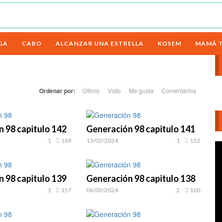
GA
CABO
ALCANZAR UNA ESTRELLA
KOSEM
MAMÁ 
Ordenar por:
Último
Visto
Me gusta
Comentarios
 98 capitulo 142
Generación 98 capitulo 141
1
189
13/03/2024
1
152
Re
d
ví
 98 capitulo 139
Generación 98 capitulo 138
1
157
06/03/2024
2
160