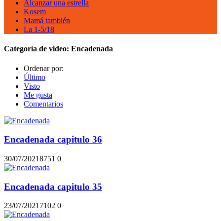
Alcanzar una estrella
Kosem
Mamá también
La 1-5/18
Categoría de video:
Encadenada
Ordenar por:
Último
Visto
Me gusta
Comentarios
Encadenada capitulo 36
30/07/2021
875
1
0
Encadenada capitulo 35
23/07/2021
710
2
0