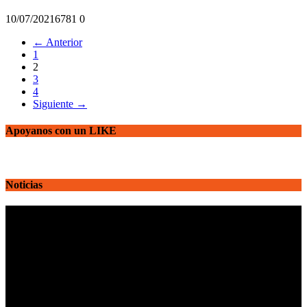
10/07/2021
678
1
0
← Anterior
1
2
3
4
Siguiente →
Apoyanos con un LIKE
Noticias
Reproductor
de
vídeo